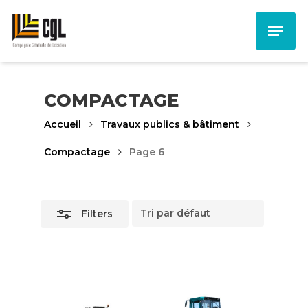
Skip
Menu
to
Close
main
Filters
content
COMPACTAGE
Accueil
Travaux publics & bâtiment
Compactage
Page 6
Filters