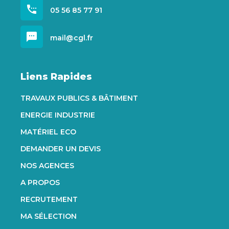
settings_phone
05 56 85 77 91
sms
mail@cgl.fr
Liens Rapides
TRAVAUX PUBLICS & BÂTIMENT
ENERGIE INDUSTRIE
MATÉRIEL ECO
DEMANDER UN DEVIS
NOS AGENCES
A PROPOS
RECRUTEMENT
MA SÉLECTION