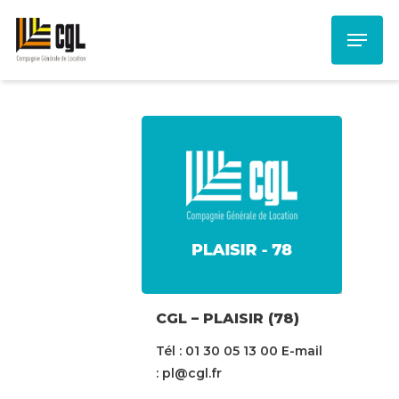
Skip
Menu
to
main
content
CGL – PLAISIR (78)
Tél : 01 30 05 13 00 E-mail
: pl@cgl.fr