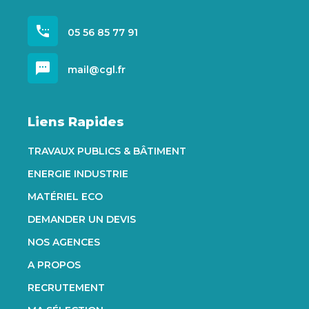
settings_phone
05 56 85 77 91
sms
mail@cgl.fr
Liens Rapides
TRAVAUX PUBLICS & BÂTIMENT
ENERGIE INDUSTRIE
MATÉRIEL ECO
DEMANDER UN DEVIS
NOS AGENCES
A PROPOS
RECRUTEMENT