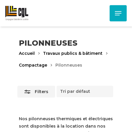
Skip
Menu
to
Close
main
Filters
content
PILONNEUSES
Accueil
Travaux publics & bâtiment
Compactage
Pilonneuses
Filters
Nos pilonneuses thermiques et électriques
sont disponibles à la location dans nos