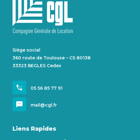
Siège social
360 route de Toulouse – CS 80138
33323 BEGLES Cedex
settings_phone
05 56 85 77 91
sms
mail@cgl.fr
Liens Rapides