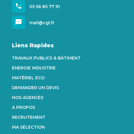
settings_phone
05 56 85 77 91
sms
mail@cgl.fr
Liens Rapides
TRAVAUX PUBLICS & BÂTIMENT
ENERGIE INDUSTRIE
MATÉRIEL ECO
DEMANDER UN DEVIS
NOS AGENCES
A PROPOS
RECRUTEMENT
MA SÉLECTION