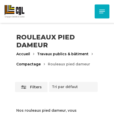
Skip
Menu
to
Close
main
Filters
content
ROULEAUX PIED
DAMEUR
Accueil
Travaux publics & bâtiment
Compactage
Rouleaux pied dameur
Filters
Nos rouleaux pied dameur, vous