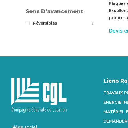
Plaques v
Excellent
Sens D’avancement
propres et
Réversibles
1
Devis e
Liens R
TRAVAUX P
ENERGIE I
MATÉRIEL 
DEMANDER 
Siège social