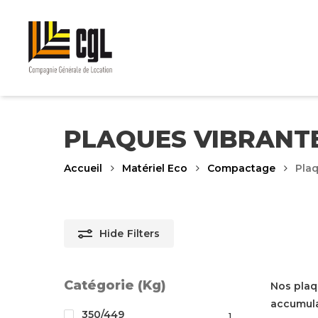
Skip
to
main
content
PLAQUES VIBRANT
Accueil
Matériel Eco
Compactage
Plaq
Hide
Filters
Catégorie (Kg)
Nos plaq
accumula
350/449
1