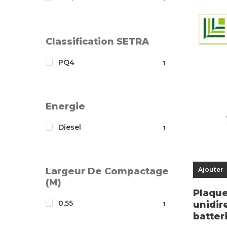
Classification SETRA
PQ4
1
Energie
Diesel
1
Largeur De Compactage
Ajouter
(m)
Plaque
0,55
unidir
1
batter