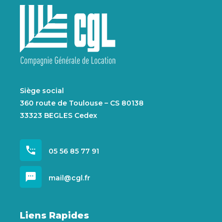
Siège social
360 route de Toulouse – CS 80138
33323 BEGLES Cedex
settings_phone
05 56 85 77 91
sms
mail@cgl.fr
Liens Rapides