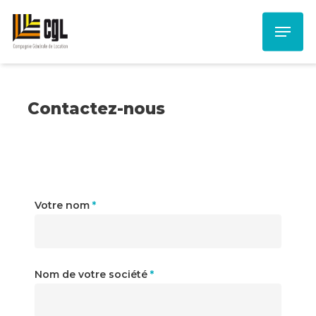
Skip
Menu
to
main
content
Contactez-nous
Votre nom
*
Nom de votre société
*