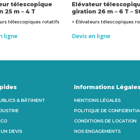
eur télescopique
Elévateur télescopiq
n 25 m – 4 T
giration 26 m – 6 T – 
urs télescopiques rotatifs
> Élévateurs télescopiques ro
n ligne
Devis en ligne
apides
Informations Légale
UBLICS & BÂTIMENT
MENTIONS LÉGALES
NDUSTRIE
POLITIQUE DE CONFIDENTIA
ECO
CONDITIONS DE LOCATION
UN DEVIS
NOS ENGAGEMENTS