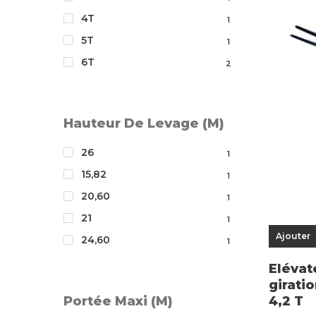
4T
1
5T
1
6T
2
Hauteur De Levage (m)
26
1
15,82
1
20,60
1
21
1
Ajouter
24,60
1
Elévat
giratio
Portée Maxi (m)
4,2 T