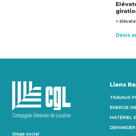
Elévat
giratio
> élévate
Devis e
Liens R
TRAVAUX P
ENERGIE I
MATÉRIEL 
DEMANDER 
Siège social