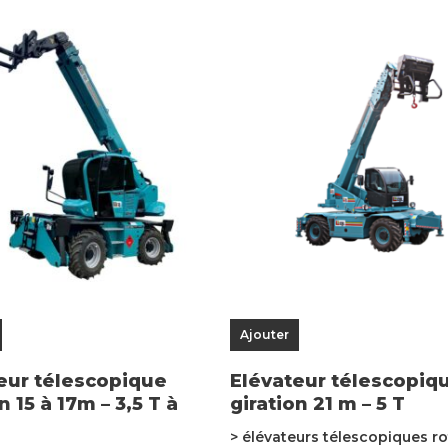
Ajouter
eur télescopique
Elévateur télescopiq
n 15 à 17m – 3,5 T à
giration 21 m – 5 T
> élévateurs télescopiques ro