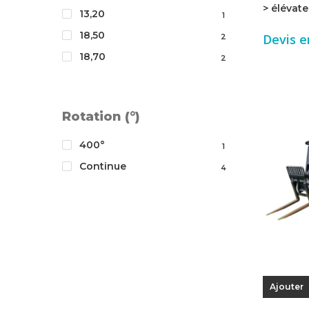
> élévate
13,20
1
18,50
Devis e
2
18,70
2
Rotation (°)
400°
1
Continue
4
Ajouter