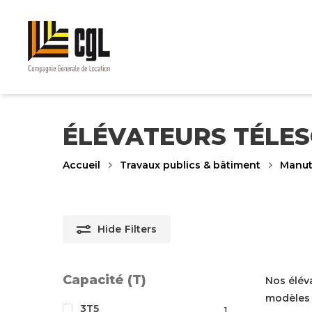
Skip
to
main
content
ÉLÉVATEURS TÉLES
Accueil
Travaux publics & bâtiment
Manut
Hide
Filters
Capacité (T)
Nos élév
modèles 
3T5
1