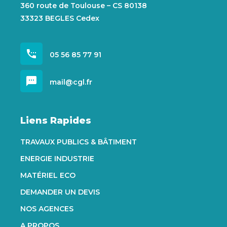
360 route de Toulouse – CS 80138
33323 BEGLES Cedex
settings_phone
05 56 85 77 91
sms
mail@cgl.fr
Liens Rapides
TRAVAUX PUBLICS & BÂTIMENT
ENERGIE INDUSTRIE
MATÉRIEL ECO
DEMANDER UN DEVIS
NOS AGENCES
A PROPOS