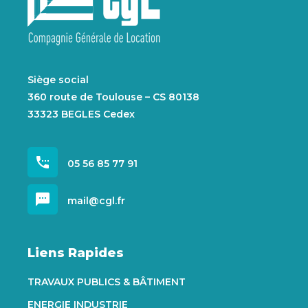
Siège social
360 route de Toulouse – CS 80138
33323 BEGLES Cedex
settings_phone
05 56 85 77 91
sms
mail@cgl.fr
Liens Rapides
TRAVAUX PUBLICS & BÂTIMENT
ENERGIE INDUSTRIE