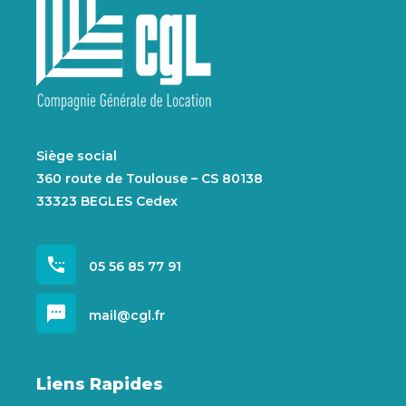
Siège social
360 route de Toulouse – CS 80138
33323 BEGLES Cedex
settings_phone
05 56 85 77 91
sms
mail@cgl.fr
Liens Rapides