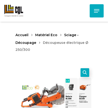
Skip
Menu
to
main
content
Accueil
Matériel Eco
Sciage -
Découpage
Découpeuse électrique Ø
250/300