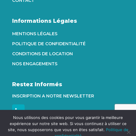
CONTACT
Informations Légales
MENTIONS LÉGALES
POLITIQUE DE CONFIDENTIALITÉ
CONDITIONS DE LOCATION
NOS ENGAGEMENTS
Restez Informés
INSCRIPTION A NOTRE NEWSLETTER
Nous utilisons des cookies pour vous garantir la meilleure
expérience sur notre site web. Si vous continuez à utiliser ce
site, nous supposerons que vous en êtes satisfait.
Politique de
store
email
speaker_notes
confidentialité