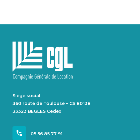
Siège social
360 route de Toulouse – CS 80138
33323 BEGLES Cedex
settings_phone
05 56 85 77 91