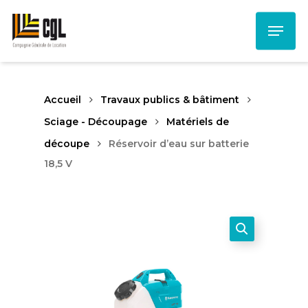
Skip
Menu
to
main
content
Accueil
Travaux publics & bâtiment
Sciage - Découpage
Matériels de
découpe
Réservoir d’eau sur batterie
18,5 V