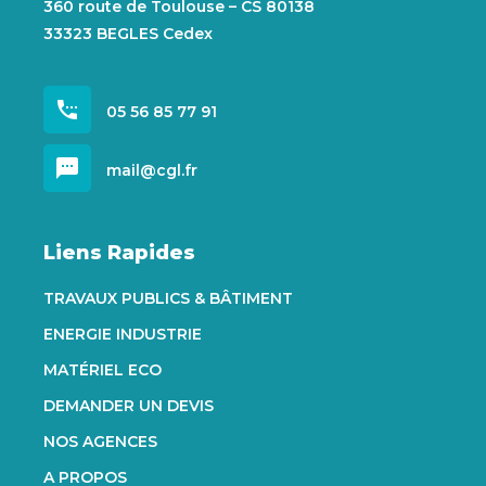
360 route de Toulouse – CS 80138
33323 BEGLES Cedex
settings_phone
05 56 85 77 91
sms
mail@cgl.fr
Liens Rapides
TRAVAUX PUBLICS & BÂTIMENT
ENERGIE INDUSTRIE
MATÉRIEL ECO
DEMANDER UN DEVIS
NOS AGENCES
A PROPOS