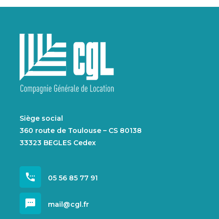
Siège social
360 route de Toulouse – CS 80138
33323 BEGLES Cedex
settings_phone
05 56 85 77 91
sms
mail@cgl.fr