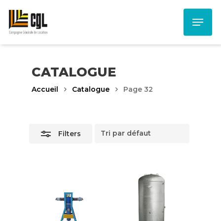
Skip
Menu
to
Close
main
Filters
content
CATALOGUE
Accueil
Catalogue
Page 32
Filters