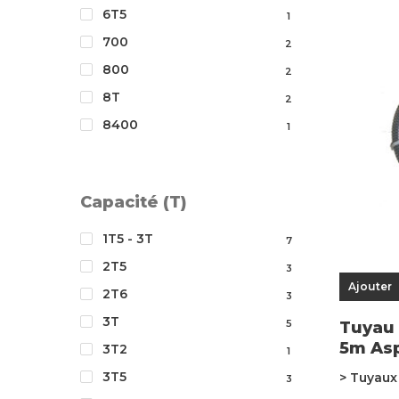
6T5
1
700
2
800
2
8T
2
8400
1
Capacité (T)
1T5 - 3T
7
2T5
3
Ajouter
2T6
3
3T
5
Tuyau 
5m Asp
3T2
1
3T5
> Tuyau
3