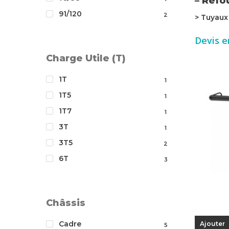
– Ref
91/120
2
> Tuyau
Devis e
Charge Utile (T)
1T
1
1T5
1
1T7
1
3T
1
3T5
2
6T
3
Châssis
Cadre
Ajouter
5