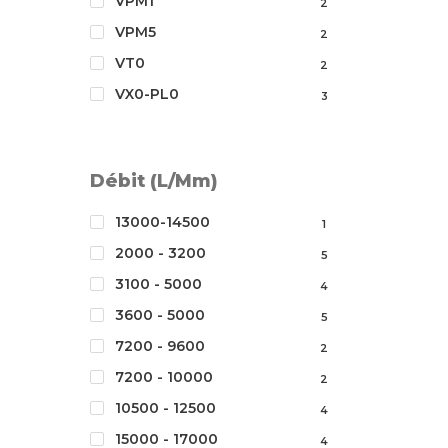
VPM1
2
VPM5
2
VT0
2
VX0-PL0
3
Débit (L/mm)
13000-14500
1
2000 - 3200
5
3100 - 5000
4
3600 - 5000
5
7200 - 9600
2
7200 - 10000
2
10500 - 12500
4
15000 - 17000
4