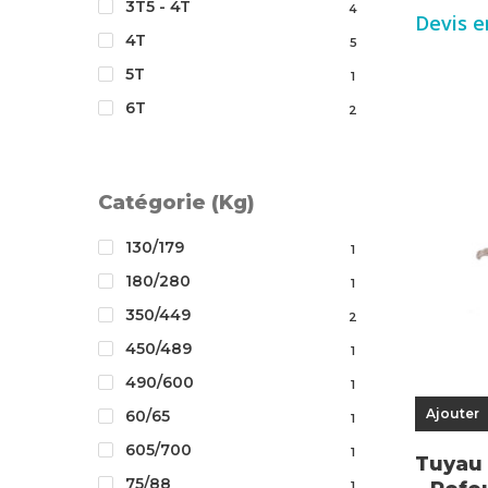
3T5 - 4T
4
Devis e
4T
5
5T
1
6T
2
Catégorie (Kg)
130/179
1
180/280
1
350/449
2
450/489
1
490/600
1
Ajouter
60/65
1
605/700
1
Tuyau 
75/88
1