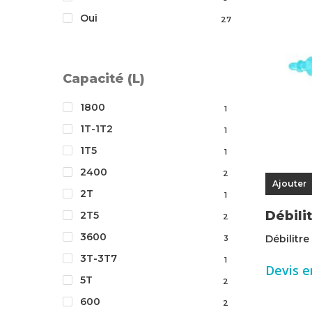
Oui
27
Capacité (L)
1800
1
1T-1T2
1
1T5
1
2400
2
Ajouter
2T
1
Débili
2T5
2
3600
Débilitre
3
3T-3T7
1
Devis e
5T
2
600
2