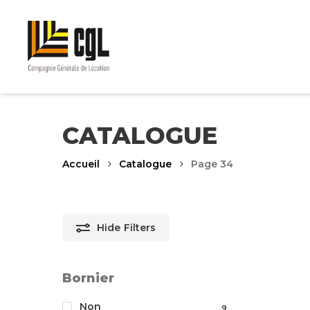
Skip
to
main
content
CATALOGUE
Accueil
Catalogue
Page 34
Hide
Filters
Bornier
Non
9