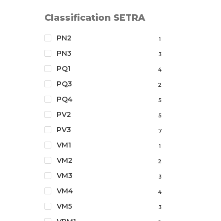
Classification SETRA
PN2
1
PN3
3
PQ1
4
PQ3
2
PQ4
5
PV2
5
PV3
7
VM1
1
VM2
2
VM3
3
VM4
4
VM5
3