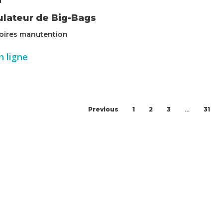
lateur de Big-Bags
oires manutention
n ligne
…
Previous
1
2
3
31