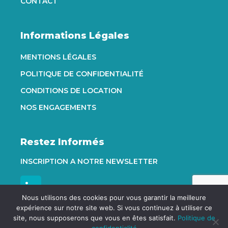
CONTACT
Informations Légales
MENTIONS LÉGALES
POLITIQUE DE CONFIDENTIALITÉ
CONDITIONS DE LOCATION
NOS ENGAGEMENTS
Restez Informés
INSCRIPTION A NOTRE NEWSLETTER
Nous utilisons des cookies pour vous garantir la meilleure
expérience sur notre site web. Si vous continuez à utiliser ce
site, nous supposerons que vous en êtes satisfait.
Politique de
store
email
speaker_notes