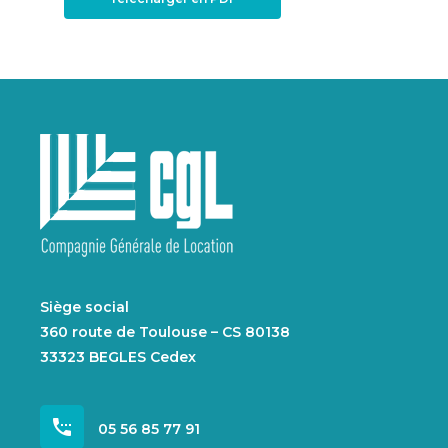
Siège social
360 route de Toulouse – CS 80138
33323 BEGLES Cedex
settings_phone
05 56 85 77 91