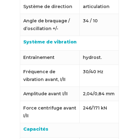
Système de direction
articulation
Angle de braquage /
34 / 10
d’oscillation +/-
Système de vibration
Entraînement
hydrost.
Fréquence de
30/40 Hz
vibration avant, I/II
Amplitude avant I/II
2,04/0,84 mm
Force centrifuge avant
246/171 kN
I/II
Capacités