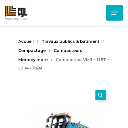
Skip
Menu
to
main
content
Accueil
Travaux publics & bâtiment
Compactage
Compacteurs
Monocylindre
Compacteur VM3 – 11.5T –
L2.14 -3b/4i