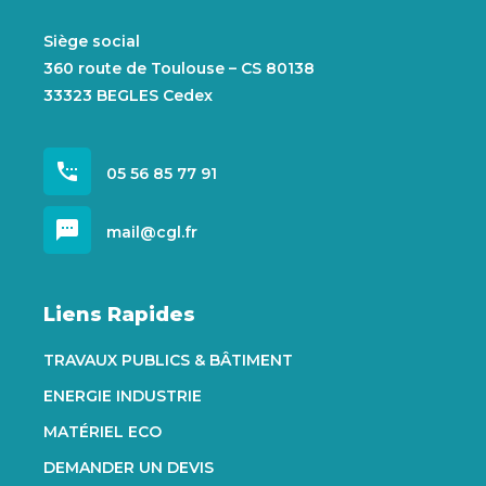
Siège social
360 route de Toulouse – CS 80138
33323 BEGLES Cedex
settings_phone
05 56 85 77 91
sms
mail@cgl.fr
Liens Rapides
TRAVAUX PUBLICS & BÂTIMENT
ENERGIE INDUSTRIE
MATÉRIEL ECO
DEMANDER UN DEVIS