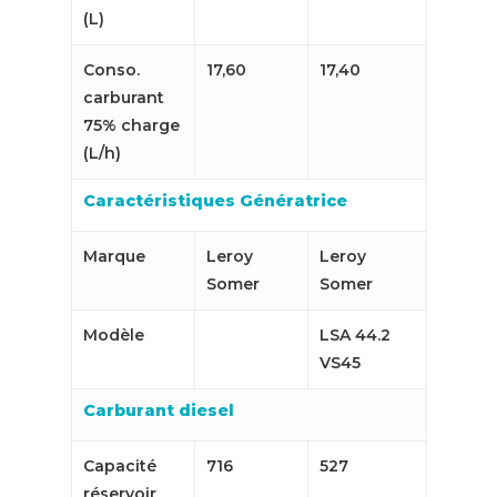
(L)
Conso.
17,60
17,40
carburant
75% charge
(L/h)
Caractéristiques Génératrice
Marque
Leroy
Leroy
Somer
Somer
Modèle
LSA 44.2
VS45
Carburant diesel
Capacité
716
527
réservoir