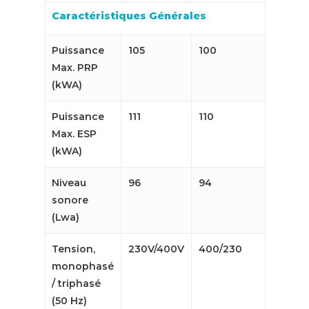
Caractéristiques Générales
Puissance
105
100
Max. PRP
(kWA)
Puissance
111
110
Max. ESP
(kWA)
Niveau
96
94
sonore
(Lwa)
Tension,
230V/400V
400/230
monophasé
/ triphasé
(50 Hz)