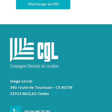
Télécharger en PDF
Siège social
360 route de Toulouse – CS 80138
33323 BEGLES Cedex
settings_phone
05 56 85 77 91