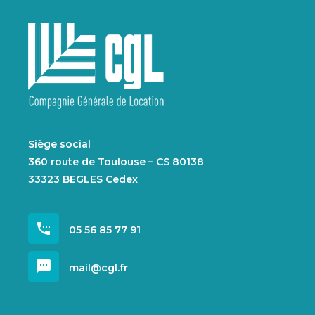
Siège social
360 route de Toulouse – CS 80138
33323 BEGLES Cedex
settings_phone
05 56 85 77 91
sms
mail@cgl.fr