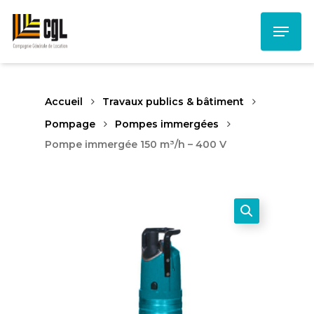
Skip
Menu
to
main
content
Accueil
Travaux publics & bâtiment
Pompage
Pompes immergées
Pompe immergée 150 m³/h – 400 V