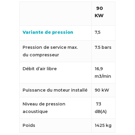
90
KW
Variante de pression
7,5
Pression de service max.
7.5 bars
du compresseur
Débit d’air libre
16,9
m3/min
Puissance du moteur installé
90 kW
Niveau de pression
73
acoustique
dB(A)
Poids
1425 kg