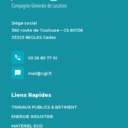
Siège social
360 route de Toulouse – CS 80138
33323 BEGLES Cedex
settings_phone
05 56 85 77 91
sms
mail@cgl.fr
Liens Rapides
TRAVAUX PUBLICS & BÂTIMENT
ENERGIE INDUSTRIE
MATÉRIEL ECO