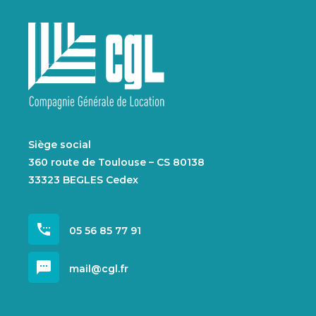
Siège social
360 route de Toulouse – CS 80138
33323 BEGLES Cedex
settings_phone
05 56 85 77 91
sms
mail@cgl.fr