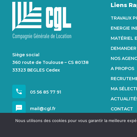
Liens R
TRAVAUX P
ENERGIE I
MATÉRIEL 
DEMANDER 
Siège social
NOS AGEN
360 route de Toulouse – CS 80138
A PROPOS
33323 BEGLES Cedex
RECRUTEM
MA SÉLECT
settings_phone
05 56 85 77 91
ACTUALITÉ
sms
mail@cgl.fr
CONTACT
Nous utilisons des cookies pour vous garantir la meilleure expé