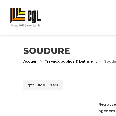
Skip
to
main
content
SOUDURE
Accueil
Travaux publics & bâtiment
Soudu
Hide
Filters
Retrouve
agences.