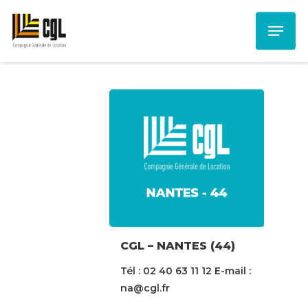
Skip
Menu
to
main
content
CGL – NANTES (44)
Tél : 02 40 63 11 12 E-mail :
na@cgl.fr