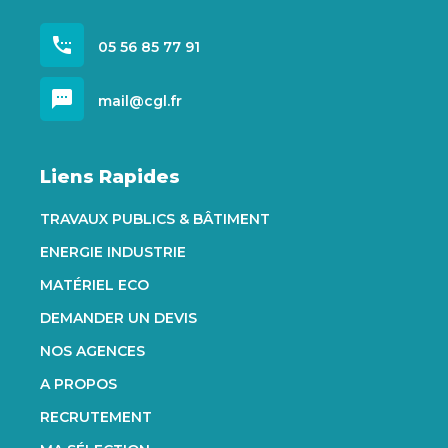
settings_phone
05 56 85 77 91
sms
mail@cgl.fr
Liens Rapides
TRAVAUX PUBLICS & BÂTIMENT
ENERGIE INDUSTRIE
MATÉRIEL ECO
DEMANDER UN DEVIS
NOS AGENCES
A PROPOS
RECRUTEMENT