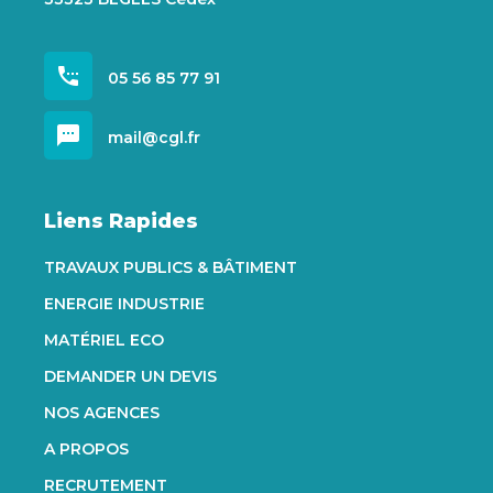
settings_phone
05 56 85 77 91
sms
mail@cgl.fr
Liens Rapides
TRAVAUX PUBLICS & BÂTIMENT
ENERGIE INDUSTRIE
MATÉRIEL ECO
DEMANDER UN DEVIS
NOS AGENCES
A PROPOS
RECRUTEMENT