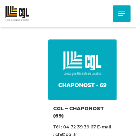
Skip
Menu
to
main
content
CGL – CHAPONOST
(69)
Tél : 04 72 39 39 67 E-mail
: ch@cgl.fr