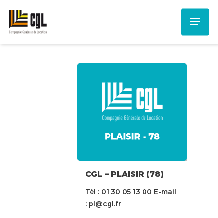
Skip
Menu
to
main
content
CGL – PLAISIR (78)
Tél : 01 30 05 13 00 E-mail
: pl@cgl.fr