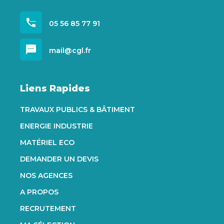
settings_phone
05 56 85 77 91
sms
mail@cgl.fr
Liens Rapides
TRAVAUX PUBLICS & BÂTIMENT
ENERGIE INDUSTRIE
MATÉRIEL ECO
DEMANDER UN DEVIS
NOS AGENCES
A PROPOS
RECRUTEMENT