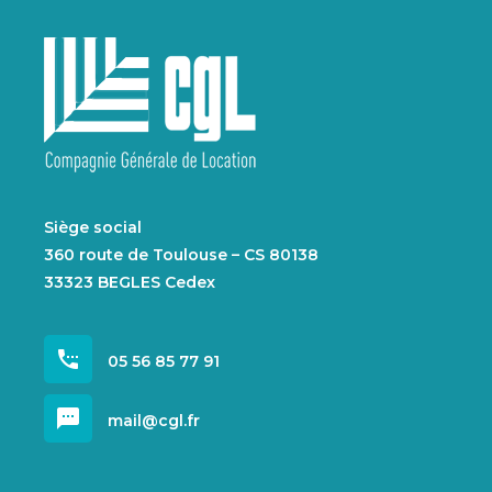
Siège social
360 route de Toulouse – CS 80138
33323 BEGLES Cedex
settings_phone
05 56 85 77 91
sms
mail@cgl.fr