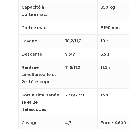
Capacité à
350 kg
portée max.
Portée max.
8190 mm
Levage
10,2/11,2
10 s
Descente
7,3/7
5.5 s
Rentrée
11,6/11,2
11.5 s
simultanée 1e et
2e télescopes
Sortie simultanée
22,6/22,9
13 s
1e et 2e
télescopes
Cavage
4,3
Force: 4600 