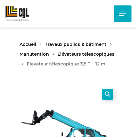
Skip
Menu
to
main
content
Accueil
Travaux publics & bâtiment
Manutention
Élévateurs télescopiques
Elevateur télescopique 3,5 T – 12 m