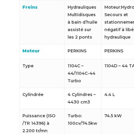
Freins
Hydrauliques
Moteur:Hydro
Multidisques
Secours et
à bain d’huile
stationnemen
assisté sur
négatif à lib
les 2 ponts
hydraulique
Moteur
PERKINS
PERKINS
Type
1104C –
1104D – 44 T
44/1104C-44
Turbo
Cylindrée
4 Cylindres –
4.4 L
4430 cm3
Puissance (ISO
Turbo:
74.5 kW
/TR 14396) à
100cv/74.5kw
2.200 tr/mn