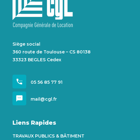
Siège social
360 route de Toulouse – CS 80138
33323 BEGLES Cedex
settings_phone
05 56 85 77 91
sms
mail@cgl.fr
Liens Rapides
TRAVAUX PUBLICS & BÂTIMENT