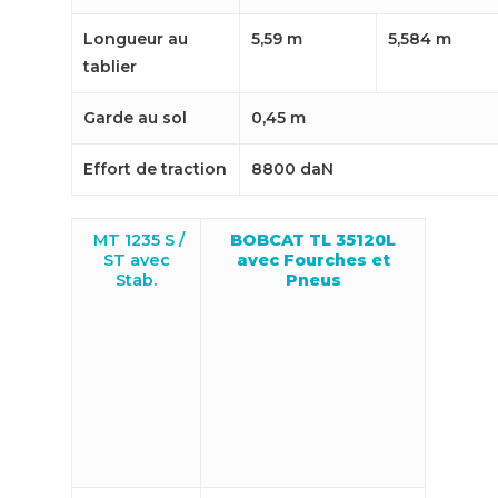
Longueur au
5,59 m
5,584 m
tablier
Garde au sol
0,45 m
Effort de traction
8800 daN
MT 1235 S /
BOBCAT TL 35120L
ST avec
avec Fourches et
Stab.
Pneus