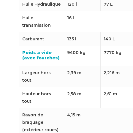
Huile Hydraulique
120 l
77 L
Huile
16 l
transmission
Carburant
135 l
140 L
Poids à vide
9400 kg
7770 kg
(avec fourches)
Largeur hors
2,39 m
2,216 m
tout
Hauteur hors
2,58 m
2,61 m
tout
Rayon de
4,15 m
braquage
(extérieur roues)