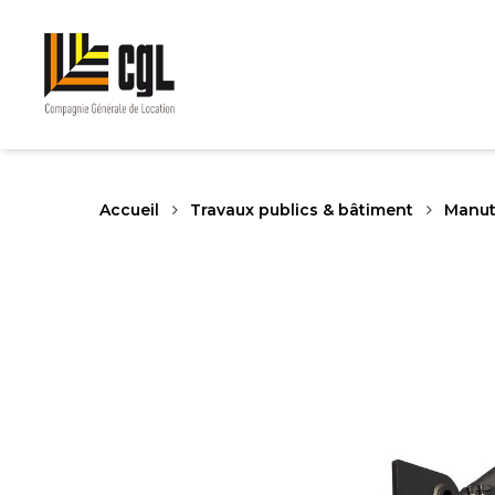
Skip
to
main
content
Accueil
Travaux publics & bâtiment
Manut