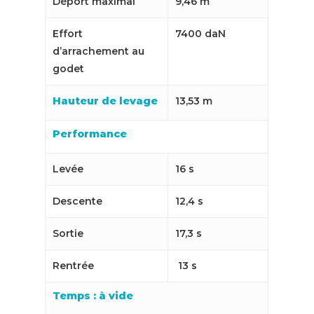
Déport maximal
9,46 m
Effort
7400 daN
d’arrachement au
godet
Hauteur de levage
13,53 m
Performance
Levée
16 s
Descente
12,4 s
Sortie
17,3 s
Rentrée
13 s
Temps : à vide