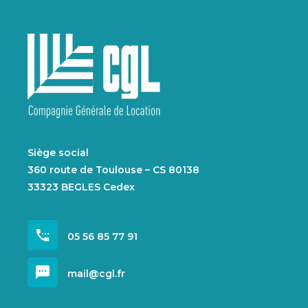
Siège social
360 route de Toulouse – CS 80138
33323 BEGLES Cedex
settings_phone
05 56 85 77 91
sms
mail@cgl.fr