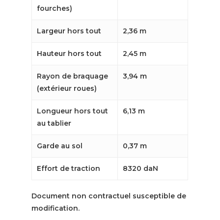
fourches)
Largeur hors tout
2,36 m
Hauteur hors tout
2,45 m
Rayon de braquage
3,94 m
(extérieur roues)
Longueur hors tout
6,13 m
au tablier
Garde au sol
0,37 m
Effort de traction
8320 daN
Document non contractuel susceptible de
modification.