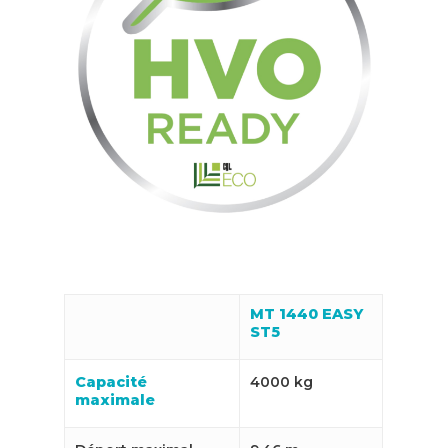
MT 1440 EASY
ST5
Capacité
4000 kg
maximale