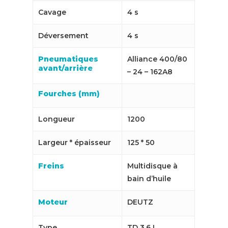
Cavage
4 s
Déversement
4 s
Pneumatiques
Alliance 400/80
avant/arrière
– 24 – 162A8
Fourches (mm)
Longueur
1200
Largeur * épaisseur
125 * 50
Freins
Multidisque à
bain d’huile
Moteur
DEUTZ
Type
TD 3.6 L