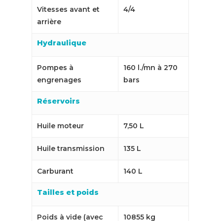
Vitesses avant et
4/4
arrière
Hydraulique
Pompes à
160 l./mn à 270
engrenages
bars
Réservoirs
Huile moteur
7,50 L
Huile transmission
135 L
Carburant
140 L
Tailles et poids
Poids à vide (avec
10855 kg