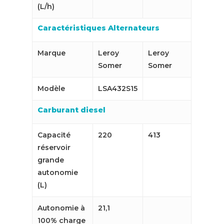
(L/h)
Caractéristiques Alternateurs
Marque
Leroy
Leroy
Somer
Somer
Modèle
LSA432S15
Carburant diesel
Capacité
220
413
réservoir
grande
autonomie
(L)
Autonomie à
21,1
100% charge