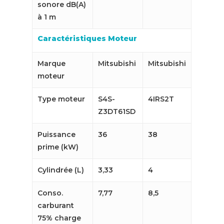
sonore dB(A)
à 1 m
Caractéristiques Moteur
Marque
Mitsubishi
Mitsubishi
moteur
Type moteur
S4S-
4IRS2T
Z3DT61SD
Puissance
36
38
prime (kW)
Cylindrée (L)
3,33
4
Conso.
7,77
8,5
carburant
75% charge