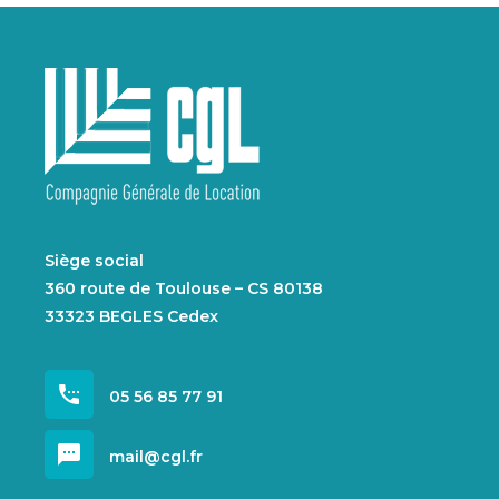
Siège social
360 route de Toulouse – CS 80138
33323 BEGLES Cedex
settings_phone
05 56 85 77 91
sms
mail@cgl.fr