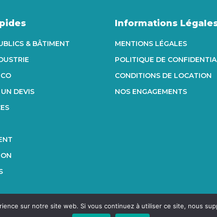
apides
Informations Légale
UBLICS & BÂTIMENT
MENTIONS LÉGALES
NDUSTRIE
POLITIQUE DE CONFIDENTIA
ECO
CONDITIONS DE LOCATION
UN DEVIS
NOS ENGAGEMENTS
CES
ENT
ION
S
rience sur notre site web. Si vous continuez à utiliser ce site, nous su