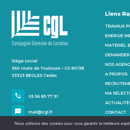
Liens R
TRAVAUX P
ENERGIE I
MATÉRIEL 
DEMANDER 
Siège social
NOS AGEN
360 route de Toulouse – CS 80138
A PROPOS
33323 BEGLES Cedex
RECRUTEM
MA SÉLECT
settings_phone
05 56 85 77 91
ACTUALITÉ
sms
mail@cgl.fr
CONTACT
Nous utilisons des cookies pour vous garantir la meilleure expé