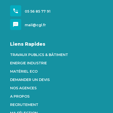
settings_phone
05 56 85 77 91
sms
mail@cgl.fr
Liens Rapides
TRAVAUX PUBLICS & BÂTIMENT
ENERGIE INDUSTRIE
MATÉRIEL ECO
DEMANDER UN DEVIS
NOS AGENCES
A PROPOS
RECRUTEMENT