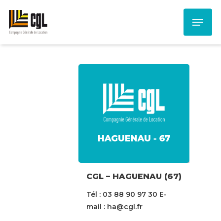
Skip
Menu
to
main
content
CGL – HAGUENAU (67)
Tél : 03 88 90 97 30 E-
mail : ha@cgl.fr