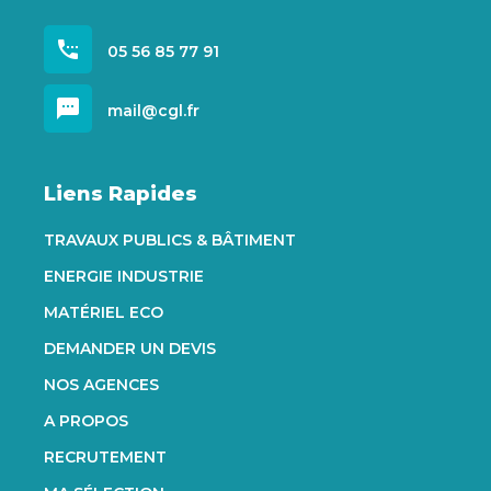
settings_phone
05 56 85 77 91
sms
mail@cgl.fr
Liens Rapides
TRAVAUX PUBLICS & BÂTIMENT
ENERGIE INDUSTRIE
MATÉRIEL ECO
DEMANDER UN DEVIS
NOS AGENCES
A PROPOS
RECRUTEMENT