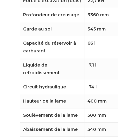
Force d’excavation (bras)
22,7 kN
Profondeur de creusage
3360 mm
Garde au sol
345 mm
Capacité du réservoir à
66 l
carburant
Liquide de
7,1 l
refroidissement
Circuit hydraulique
74 l
Hauteur de la lame
400 mm
Soulèvement de la lame
500 mm
Abaissement de la lame
540 mm