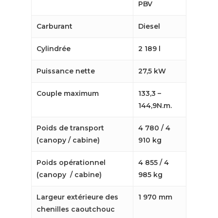
PBV
Carburant
Diesel
Cylindrée
2 189 l
Puissance nette
27,5 kW
Couple maximum
133,3 –
144,9N.m.
Poids de transport
4 780 / 4
(canopy / cabine)
910 kg
Poids opérationnel
4 855 / 4
(canopy / cabine)
985 kg
Largeur extérieure des
1 970 mm
chenilles caoutchouc