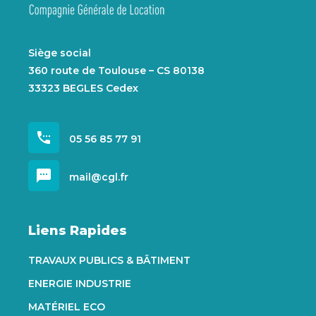
Siège social
360 route de Toulouse – CS 80138
33323 BEGLES Cedex
settings_phone
05 56 85 77 91
sms
mail@cgl.fr
Liens Rapides
TRAVAUX PUBLICS & BÂTIMENT
ENERGIE INDUSTRIE
MATÉRIEL ECO