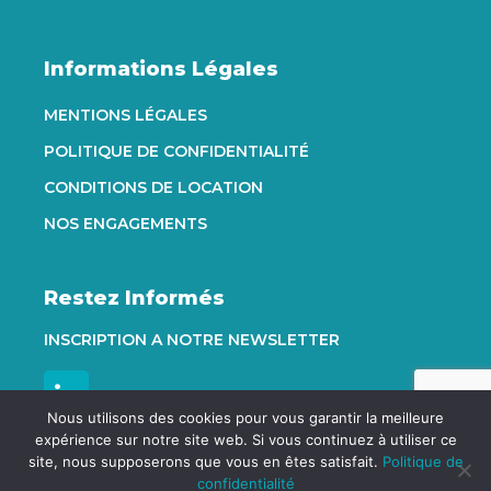
Informations Légales
MENTIONS LÉGALES
POLITIQUE DE CONFIDENTIALITÉ
CONDITIONS DE LOCATION
NOS ENGAGEMENTS
Restez Informés
INSCRIPTION A NOTRE NEWSLETTER
Nous utilisons des cookies pour vous garantir la meilleure
expérience sur notre site web. Si vous continuez à utiliser ce
site, nous supposerons que vous en êtes satisfait.
Politique de
store
email
speaker_notes
confidentialité