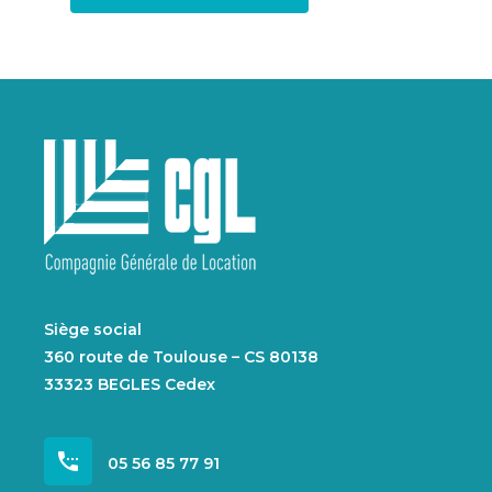
Siège social
360 route de Toulouse – CS 80138
33323 BEGLES Cedex
settings_phone
05 56 85 77 91