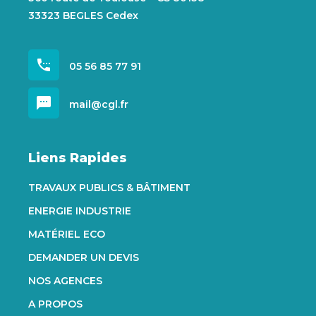
33323 BEGLES Cedex
settings_phone
05 56 85 77 91
sms
mail@cgl.fr
Liens Rapides
TRAVAUX PUBLICS & BÂTIMENT
ENERGIE INDUSTRIE
MATÉRIEL ECO
DEMANDER UN DEVIS
NOS AGENCES
A PROPOS