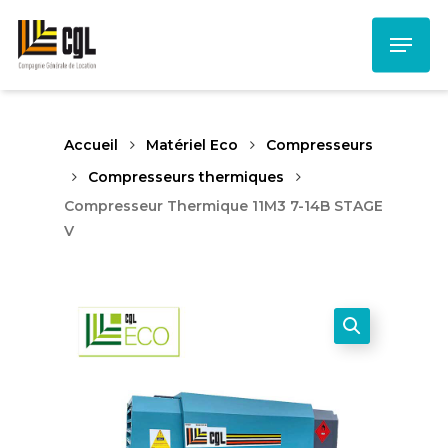
Skip
Menu
to
main
content
Accueil
Matériel Eco
Compresseurs
Compresseurs thermiques
Compresseur Thermique 11M3 7-14B STAGE
V