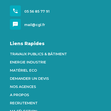
settings_phone
05 56 85 77 91
sms
mail@cgl.fr
Liens Rapides
TRAVAUX PUBLICS & BÂTIMENT
ENERGIE INDUSTRIE
MATÉRIEL ECO
DEMANDER UN DEVIS
NOS AGENCES
A PROPOS
RECRUTEMENT