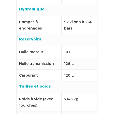
Hydraulique
Pompes à
92,7l./mn à 260
engrenages
bars
Réservoirs
Huile moteur
10 L
Huile transmission
128 L
Carburant
120 L
Tailles et poids
Poids à vide (avec
7145 kg
fourches)