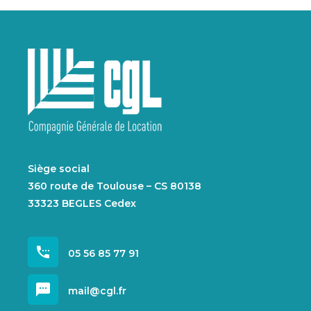
Siège social
360 route de Toulouse – CS 80138
33323 BEGLES Cedex
settings_phone
05 56 85 77 91
sms
mail@cgl.fr