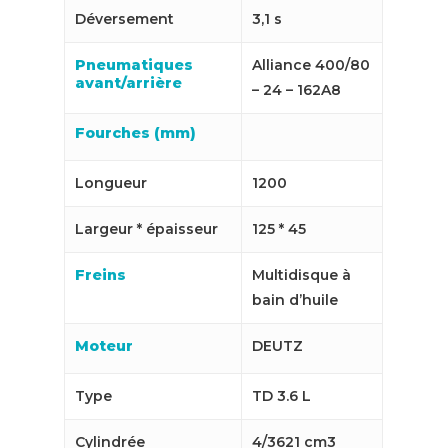
Déversement
3,1 s
Pneumatiques
Alliance 400/80
avant/arrière
– 24 – 162A8
Fourches (mm)
Longueur
1200
Largeur * épaisseur
125 * 45
Freins
Multidisque à
bain d’huile
Moteur
DEUTZ
Type
TD 3.6 L
Cylindrée
4/3621 cm3