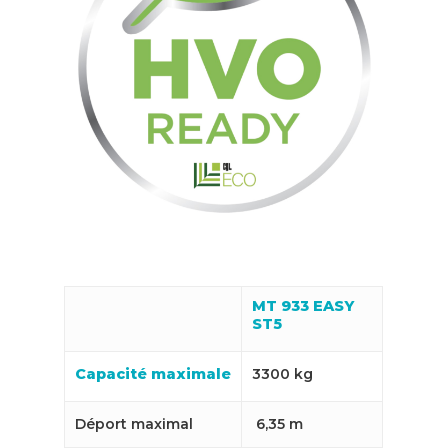
MT 933 EASY
ST5
Capacité maximale
3300 kg
Déport maximal
6,35 m