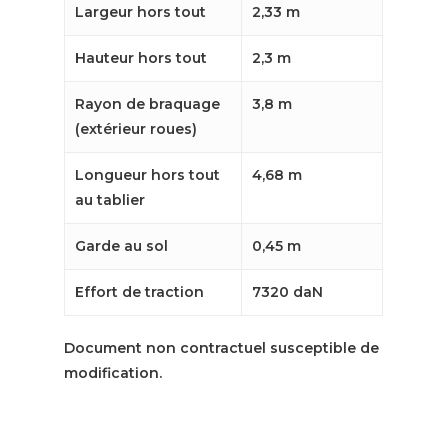
Largeur hors tout
2,33 m
Hauteur hors tout
2,3 m
Rayon de braquage
3,8 m
(extérieur roues)
Longueur hors tout
4,68 m
au tablier
Garde au sol
0,45 m
Effort de traction
7320 daN
Document non contractuel susceptible de
modification.